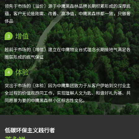
领先于市场的〖溢价〗源于中鹰黑森林品牌长期积累形成的深厚底
蕴，客户无论是刚需、改善、高净值，中鹰黑森林都一致，只做奢
侈品
增值
3
超前于市场的〖增值〗建立在中鹰物业台式理念长期接地气满足各
圈层形成的底气保证
体验
4
突出于市场的〖体验〗因为中鹰集团致力于从客户伊始到交付业主
全过程的价值观趋同工作，实现理解人文为匙、和谐好礼为基、共
同愿景为要的中鹰黑森林小区标志性文化。
低碳环保主义践行者