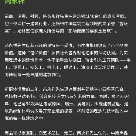
芮永祥
前瞻、洞察、引领，是芮永祥先生在建筑领域40余年的真实写照。
他不仅深耕于建筑行业，还摘得中国建筑工程领域的高荣誉“鲁班
奖”，始终坚信欧洲人所倡导的“影响健康的要素是建筑”。
芮永祥先生以其非凡的坚持与不妥协，为中鹰集团塑造了百亿品牌
价值。这种“信仰价值”源自社会各界对他追求的深切认同。为实
现理想中的建筑艺术，他不惜重金从德国、瑞士引入工匠团队——电
工、泥瓦工、安装工、机电工、暖通工、油漆工及现场监理工，共
同铸就每一处卓越的建筑作品。
新冠疫情后的三年，芮永祥先生迅速筹划并延续举办四场音乐会，
总场数已达49场，借音乐传递文化与艺术的力量。同时，截至2024
年，他已第94次率团考察德国、瑞士、奥地利，围绕建筑监理、建
筑系统和材料供应展开无止境的探索，将前沿的理念与技术融入中
鹰的每一栋建筑之中。
商品可以被复制，而艺术品独一无二。芮永祥先生认为，中鹰黑森