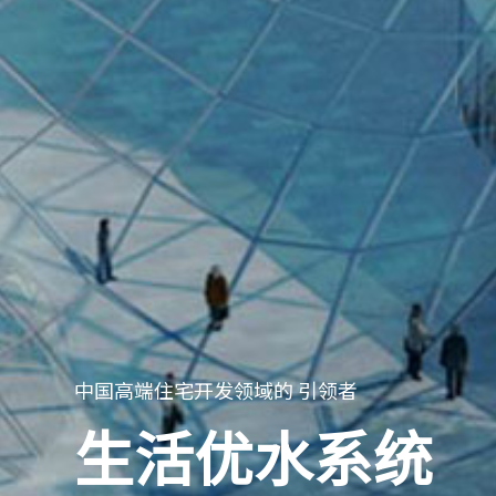
中国高端住宅开发领域的 引领者
生活优水系统