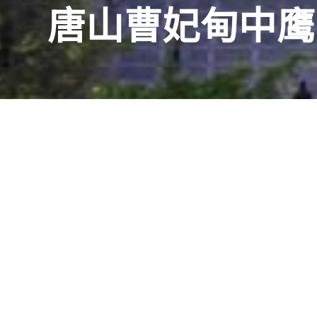
唐山曹妃甸中鹰