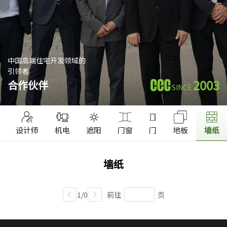
中国高端住宅开发领域的
引领者
2003
合作伙伴
SINCE
设计师
机电
遮阳
门窗
门
地板
墙纸
墙纸
1/0
前往
页