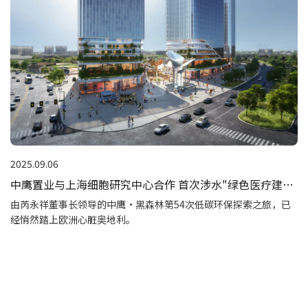
2025.09.06
中鹰置业与上海细胞研究中心合作 首次涉水"绿色医疗建
筑"
由芮永祥董事长领导的中鹰·黑森林第54次低碳环保探索之旅，已
经悄然踏上欧洲心脏奥地利。
Read more