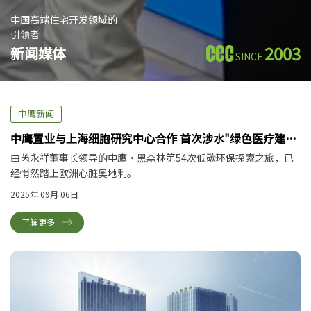
中国高端住宅开发领域的
引领者
2003
新闻媒体
SINCE
中鹰新闻
中鹰置业与上海细胞研究中心合作 首次涉水"绿色医疗建
筑"
由芮永祥董事长领导的中鹰·黑森林第54次低碳环保探索之旅，已
经悄然踏上欧洲心脏奥地利。
2025年 09月 06日
了解更多