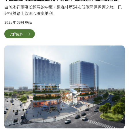
筑"
由芮永祥董事长领导的中鹰·黑森林第54次低碳环保探索之旅，已
经悄然踏上欧洲心脏奥地利。
2025年 09月 06日
了解更多